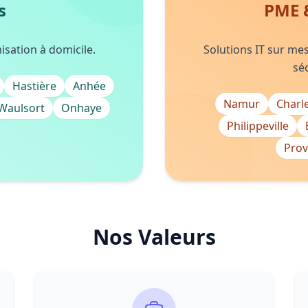
s
PME 
sation à domicile.
Solutions IT sur mes
séc
Hastière
Anhée
Namur
Charl
Waulsort
Onhaye
Philippeville
Prov
Nos Valeurs