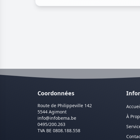
Coordonnées
Info
Route de Philippeville 142
Accuei
5544 Agimont
À Pro
info@infobema.be
0495/200.263
Servic
TVA BE 0808.188.558
Contac