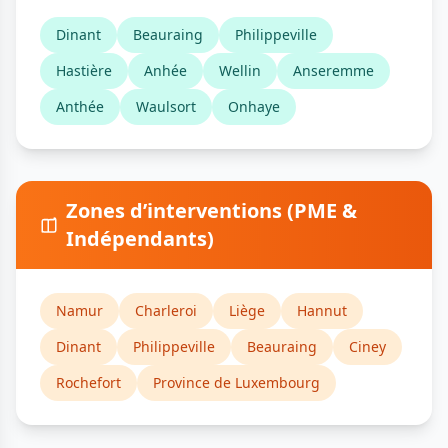
Dinant
Beauraing
Philippeville
Hastière
Anhée
Wellin
Anseremme
Anthée
Waulsort
Onhaye
Zones d’interventions (PME &
Indépendants)
Namur
Charleroi
Liège
Hannut
Dinant
Philippeville
Beauraing
Ciney
Rochefort
Province de Luxembourg